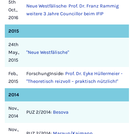
5th
Neue Westfälische: Prof. Dr. Franz Rammig
Oct.,
weitere 3 Jahre Councillor beim IFIP
2016
2015
24th
May.,
"Neue Westfälische"
2015
Feb.,
ForschungInside:
Prof. Dr. Eyke Hüllermeier -
2015
"Theoretisch reizvoll – praktisch nützlich!"
2014
Nov.,
PUZ 2/2014:
Besova
2014
Nov.,
PUZ 2/2014:
Maraun/Kaimann