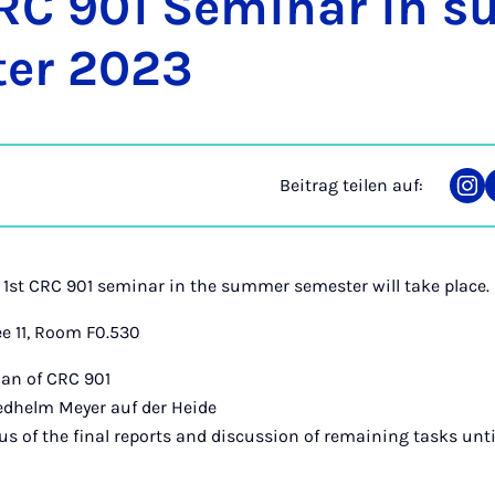
CRC 901 Se­mi­nar in 
­ter 2023
Beitrag teilen auf:
Tei
auf
Ins
he 1st CRC 901 seminar in the summer semester will take place.
e 11, Room F0.530
an of CRC 901
riedhelm Meyer auf der Heide
us of the final reports and discussion of remaining tasks unti