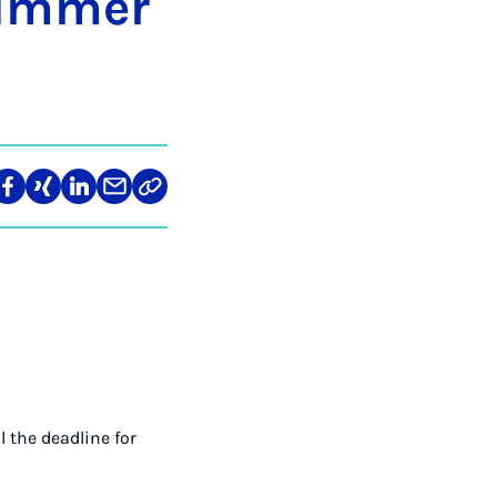
sum­mer
len
Teilen
Teilen
Teilen
Teilen
Link
auf
auf
auf
über
kopieren
tagram
Facebook
Xing
LinkedIn
E-
Mail
l the deadline for