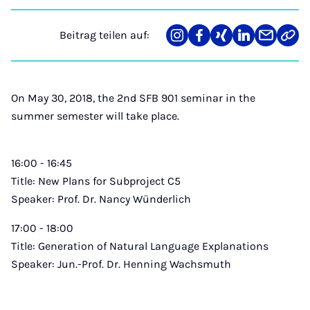
Beitrag teilen auf:
Teilen
Teilen
Teilen
Teilen
Teilen
Link
auf
auf
auf
auf
über
kopi
Instagram
Facebook
Xing
LinkedIn
E-
Mail
On May 30, 2018, the 2nd SFB 901 seminar in the
summer semester will take place.
16:00 - 16:45
Title: New Plans for Subproject C5
Speaker: Prof. Dr. Nancy Wünderlich
17:00 - 18:00
Title: Generation of Natural Language Explanations
Speaker: Jun.-Prof. Dr. Henning Wachsmuth