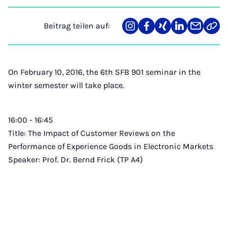
Beitrag teilen auf:
Teilen
Teilen
Teilen
Teilen
Teilen
Link
auf
auf
auf
auf
über
kopi
Instagram
Facebook
Xing
LinkedIn
E-
Mail
On February 10, 2016, the 6th SFB 901 seminar in the
winter semester will take place.
16:00 - 16:45
Title: The Impact of Customer Reviews on the
Performance of Experience Goods in Electronic Markets
Speaker: Prof. Dr. Bernd Frick (TP A4)