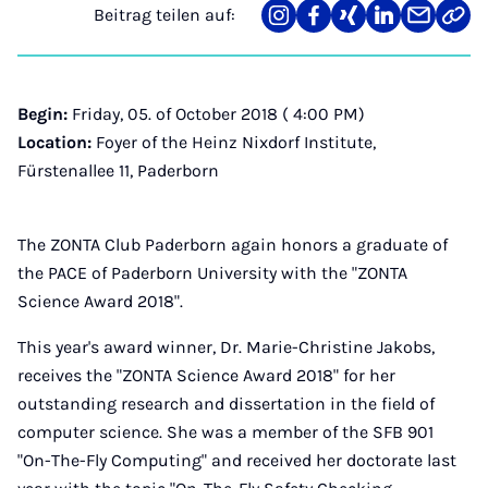
Beitrag teilen auf:
Teilen
Teilen
Teilen
Teilen
Teilen
Link
auf
auf
auf
auf
über
kopi
Instagram
Facebook
Xing
LinkedIn
E-
Mail
Begin:
Friday, 05. of October 2018 ( 4:00 PM)
Location:
Foyer of the Heinz Nixdorf Institute,
Fürstenallee 11, Paderborn
The ZONTA Club Paderborn again honors a graduate of
the PACE of Paderborn University with the "ZONTA
Science Award 2018".
This year's award winner, Dr. Marie-Christine Jakobs,
receives the "ZONTA Science Award 2018" for her
outstanding research and dissertation in the field of
computer science. She was a member of the SFB 901
"On-The-Fly Computing" and received her doctorate last