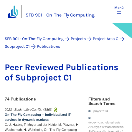
Menü
SFB 901 - On-The-Fly Computing
SFB 901 - On-The-Fly Computing
Projects
Project Area C
Subproject C1
Publications
Peer Re­view­ed Pu­bli­ca­ti­ons
of Sub­pro­ject C1