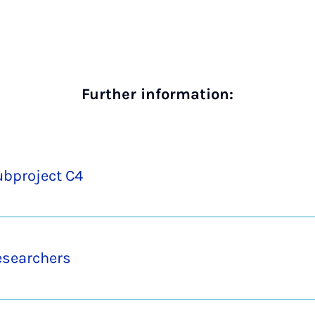
Further information:
ubproject C4
esearchers