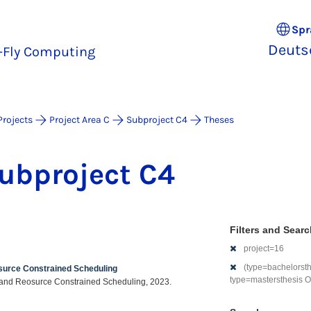
Spr
Deuts
e-Fly Computing
Projects
Project Area C
Subproject C4
Theses
ub­pro­ject C4